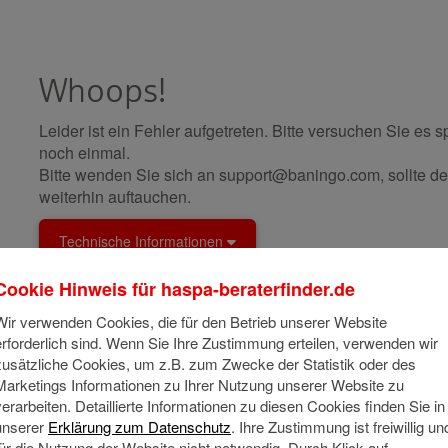
Whoops!
Leider ist ein Fehler aufgetreten. Bitte versuchen Sie es s
noch einmal.
Bitte wenden Sie sich an support@baningo.com, sollte de
weiterhin auftauchen.
Technische Informationen
Cookie Hinweis für
haspa-beraterfinder.de
Wir verwenden Cookies, die für den Betrieb unserer Website
erforderlich sind. Wenn Sie Ihre Zustimmung erteilen, verwenden wir
zusätzliche Cookies, um z.B. zum Zwecke der Statistik oder des
Marketings Informationen zu Ihrer Nutzung unserer Website zu
verarbeiten. Detaillierte Informationen zu diesen Cookies finden Sie in
unserer
Erklärung zum Datenschutz
. Ihre Zustimmung ist freiwillig un
für die Nutzung der Website nicht notwendig. Durch Klick auf